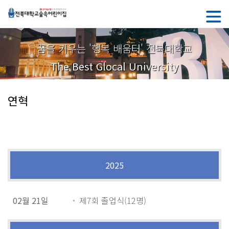
꿈을 키우는 '행복 배움터' 전북대학교
The Best Glocal University
연혁
2025
02월 21일
제7회 졸업식(12명)