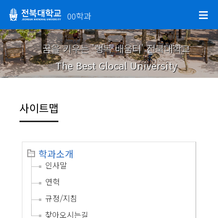
00학과
꿈을 키우는 '행복 배움터' 전북대학교
The Best Glocal University
사이트맵
학과소개
인사말
연혁
규정/지침
찾아오시는길