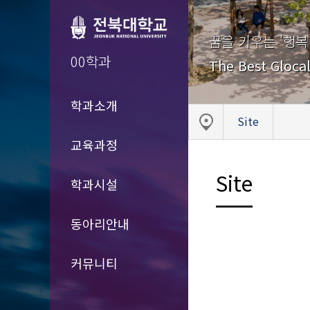
꿈을 키우는 '행복
00학과
The Best Glocal
학과소개
Site
교육과정
Site
학과시설
동아리안내
커뮤니티