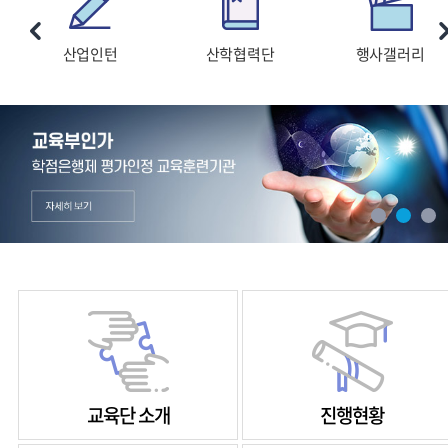
산업인턴
산학협력단
행사갤러리
교육단 소개
진행현황