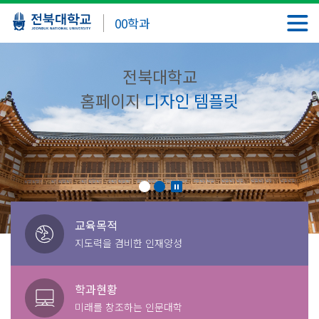
00학과
전북대학교
홈페이지
디자인 템플릿
교육목적
지도력을 겸비한 인재양성
학과현황
미래를 창조하는 인문대학